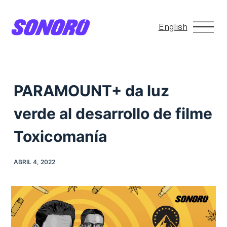
S
a
English
l
t
a
r
PARAMOUNT+ da luz
a
verde al desarrollo de filme
l
c
Toxicomanía
o
n
ABRIL 4, 2022
t
e
n
i