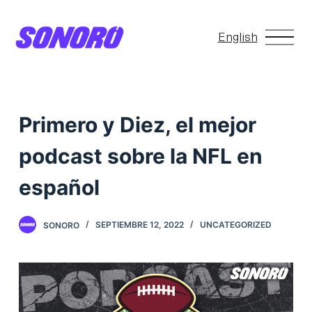
S
a
English
l
t
a
r
Primero y Diez, el mejor
a
podcast sobre la NFL en
l
c
español
o
n
SONORO
SEPTIEMBRE 12, 2022
UNCATEGORIZED
t
e
n
i