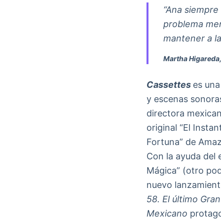
“Ana siempre 
problema ment
mantener a la 
Martha Higareda,
Cassettes
es una
y escenas sonoras
directora mexicana
original “El Insta
Fortuna” de Amazo
Con la ayuda del 
Mágica” (otro pod
nuevo lanzamient
58. El último Gra
Mexicano
protag