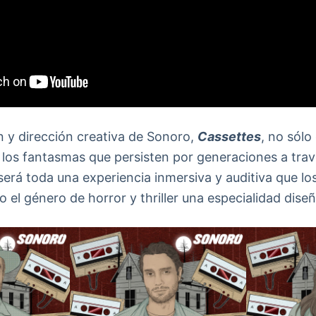
n y dirección creativa de Sonoro,
Cassettes
, no sólo 
 los fantasmas que persisten por generaciones a tra
 será toda una experiencia inmersiva y auditiva que l
o el género de horror y thriller una especialidad dis