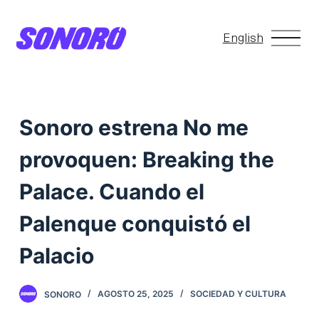
S
a
English
l
t
a
r
Sonoro estrena No me
a
provoquen: Breaking the
l
c
Palace. Cuando el
o
Palenque conquistó el
n
t
Palacio
e
n
SONORO
AGOSTO 25, 2025
SOCIEDAD Y CULTURA
i