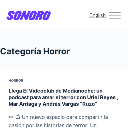
S
a
English
l
t
a
r
Categoría
Horror
a
l
c
HORROR
o
n
Llega El Videoclub de Medianoche: un
podcast para amar el terror con Uriel Reyes ,
t
Mar Arriaga y Andrés Vargas “Ruzo”
e
n
👀 📺 Un nuevo espacio para compartir la
i
pasión por las historias de terror: Un